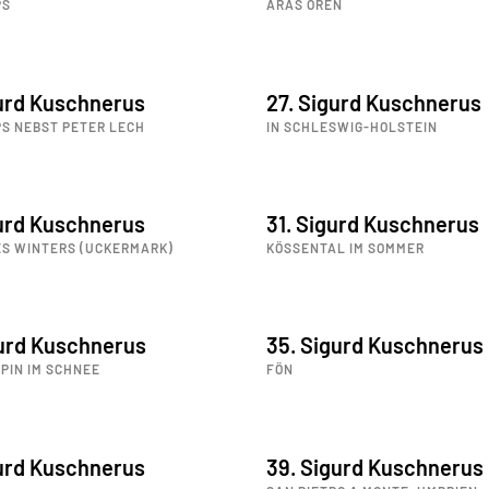
PS
ARAS ÖREN
gurd Kuschnerus
27. Sigurd Kuschnerus
PS NEBST PETER LECH
IN SCHLESWIG-HOLSTEIN
gurd Kuschnerus
31. Sigurd Kuschnerus
ES WINTERS (UCKERMARK)
KÖSSENTAL IM SOMMER
gurd Kuschnerus
35. Sigurd Kuschnerus
PIN IM SCHNEE
FÖN
gurd Kuschnerus
39. Sigurd Kuschnerus